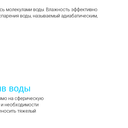
ясь молекулами воды. Влажность эффективно
испарения воды, называемый адиабатическим,
ив воды
рямо на сферическую
г и необходимости
еносить тяжелый