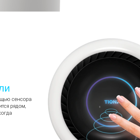
ли
ощью сенсора
ится рядом,
когда